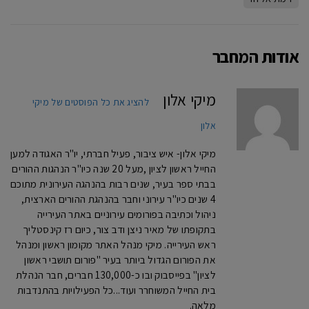
אודות המחבר
מיקי אלון
להציג את כל הפוסטים של מיקי
אלון
מיקי אלון- איש ציבור, פעיל חברתי, יו"ר האגודה למען
החייל ראשון לציון ,מעל 20 שנה כיו"ר הנהגות ההורים
בבתי ספר בעיר, שנים רבות בהנהגה העירונית מתוכם
4 שנים כיו"ר עירוני וחבר בהנהגת ההורים הארצית,
ניהול וכתיבה בפורומים עירוניים באתר העירייה
בתקופתו של מאיר ניצן ודב צור, כיום רז קינסטליך
ראש העירייה. מיקי מנהל האתר מקומון ראשון ומנהל
את הפורום הגדול ביותר בעיר "פורום תושבי ראשון
לציון" בפייסבוק ובו כ-130,000 חברים, חבר הנהלת
בית החייל המשוחרר ועוד...כל הפעילויות בהתנדבות
מלאה.