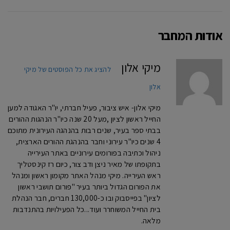
אודות המחבר
מיקי אלון
להציג את כל הפוסטים של מיקי
אלון
מיקי אלון- איש ציבור, פעיל חברתי, יו"ר האגודה למען
החייל ראשון לציון ,מעל 20 שנה כיו"ר הנהגות ההורים
בבתי ספר בעיר, שנים רבות בהנהגה העירונית מתוכם
4 שנים כיו"ר עירוני וחבר בהנהגת ההורים הארצית,
ניהול וכתיבה בפורומים עירוניים באתר העירייה
בתקופתו של מאיר ניצן ודב צור, כיום רז קינסטליך
ראש העירייה. מיקי מנהל האתר מקומון ראשון ומנהל
את הפורום הגדול ביותר בעיר "פורום תושבי ראשון
לציון" בפייסבוק ובו כ-130,000 חברים, חבר הנהלת
בית החייל המשוחרר ועוד...כל הפעילויות בהתנדבות
מלאה.