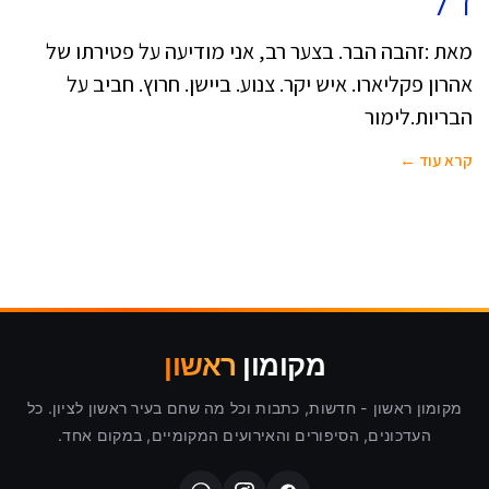
ז"ל
מאת :זהבה הבר. בצער רב, אני מודיעה על פטירתו של
אהרון פקליארו. איש יקר. צנוע. ביישן. חרוץ. חביב על
הבריות.לימור
קרא עוד ←
מקומון
ראשון
מקומון ראשון - חדשות, כתבות וכל מה שחם בעיר ראשון לציון. כל
העדכונים, הסיפורים והאירועים המקומיים, במקום אחד.