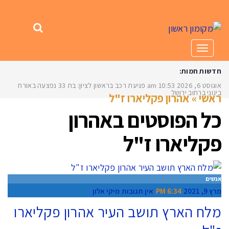
תפריט
חדשות חמות:
אוגוסט 6, 2026
10:53 am
פגיעת רכב בראשון לציון: בת 33 נפצעה באורח
בינוני ברחוב ירושלים
ראשי
»
אהרון פקליארו ז"ל
כל הפוסטים ב
אהרון
פקליארו ז"ל
אנשים
מרץ 9, 2021
6:34 PM
אין תגובות
מיקי אלון
מלח הארץ תושב העיר אהרון פקליארו