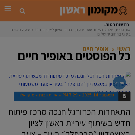
תפר
חדשות חמות:
אוגוסט 6, 2026
10:53 am
פגיעת רכב בראשון לציון: בת 33 נפצעה באורח
בינוני ברחוב ירושלים
ראשי
»
אופיר חיים
כל הפוסטים ב
אופיר חיים
ספורט
ספטמבר 14, 2025
7:29 PM
אין תגובות
מיקי אלון
התאחדות הכדורגל חנכה מרכז פיתוח
חדש בשיתוף עיריית ראשון לציון
באיצטדיון ״הברפלד״ בעיר – צעד