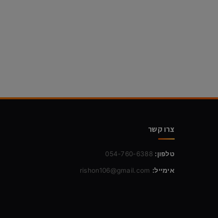
צרו קשר
טלפון:
054-760-6388
אימייל:
rishon106@gmail.com