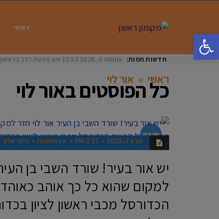
ראשי
פתח סרגל נגישות
חדשות חמות:
אוגוסט 6, 2026
10:53 am
פגיעת רכב בראשון לציון: בת 33 נפצעה באורח
ראשי
»
אור לוי
כל הפוסטים ב
אור לוי
ספורט
מרץ 7, 2025
2:17 PM
אין תגובות
מיקי אלון
יש אור בעיר! שורד השבי בן העיר 
למקום שהוא כל כך אוהב כאוהד
הכדורסל מכבי ראשון לציון בכדו