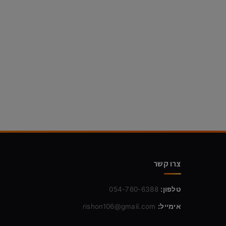
צרו קשר
טלפון:
054-760-6388
אימייל:
rishon106@gmail.com