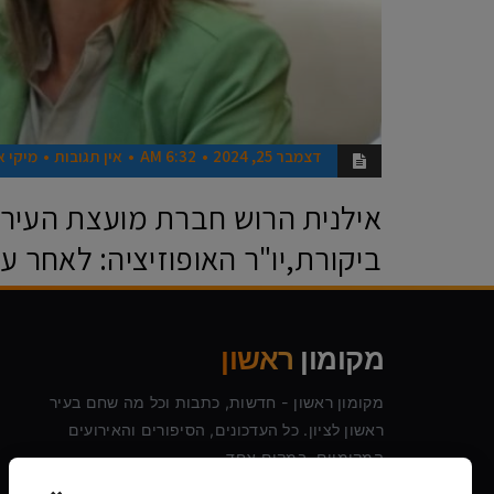
דצמבר 25, 2024
6:32 AM
אין תגובות
מיקי א
אילנית הרוש חברת מועצת העיר,י
ביקורת,יו"ר האופוזיציה: לאחר ע
חברותה של אסתי גפני אושרה ב
מקומון
ראשון
לאחר עמידה איתנה על ערכי ייצוג ושוויון, הצלי
מועצת העיר ויו"ר האופוזיציה, להשיג הישג משמ
מקומון ראשון - חדשות, כתבות וכל מה שחם בעיר
ראשון לציון. כל העדכונים, הסיפורים והאירועים
קרא עוד ←
המקומיים, במקום אחד.