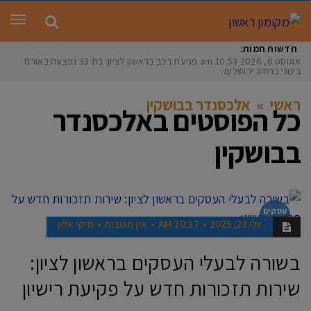
תפר
חדשות חמות:
אוגוסט 6, 2026
10:53 am
פגיעת רכב בראשון לציון: בת 33 נפצעה באורח
בינוני ברחוב ירושלים
ראשי
»
אלכסנדר בבושקין
כל הפוסטים ב
אלכסנדר
בבושקין
עסקים
בראשון
יולי 23, 2025
10:17 AM
אין תגובות
מיקי אלון
בשורה לבעלי העסקים בראשון לציון:
שירות תזכורות חדש על פקיעת רישיון