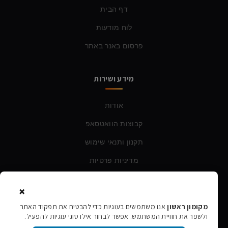
דף הבית
לוח מודעות
פרסום באנר באתר
מידע ושירות
אודות
קבוצות הוואטסאפ
תקנון ותנאי שימוש
מדיניות פרטיות
×
צרו קשר
מקומון ראשון
אנו משתמשים בעוגיות כדי להבטיח את תפקוד האתר
ולשפר את חוויית המשתמש. אפשר לבחור אילו סוגי עוגיות להפעיל.
טלפון:
054-760-6388