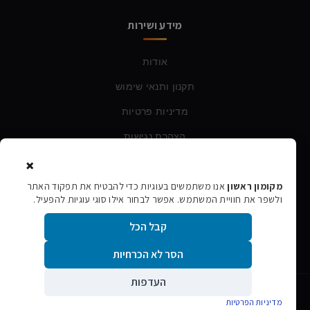
מידע ושירות
אודות
תקנון ותנאי שימוש
מדיניות פרטיות
הצהרת נגישות
×
צרו קשר
מקומון ראשון
אנו משתמשים בעוגיות כדי להבטיח את תפקוד האתר
ולשפר את חוויית המשתמש. אפשר לבחור אילו סוגי עוגיות להפעיל.
טלפון:
054-760-6388
קבל הכל
אימייל:
rishon106@gmail.com
הסר לא הכרחיות
העדפות
©
2026
מקומון ראשון · כל הזכויות שמורות
מדיניות הפרטיות