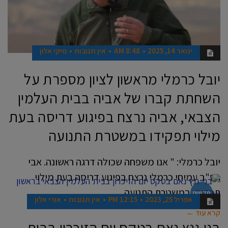
ינואר 14, 2025
8:48 AM
אין תגובות
מיקי אלון
יובל כרמלי מראשון לציון מספרת על
השחתת קברו של אביה בבית העלמין
הצבאי, אביה נרצח בפיגוע דריסה בעת
מילוי תפקידו במשטרת התנועה
יובל כרמלי: " אנו משפחה שכולה דרגה ראשונה. אבי
רס"ב עמיחי כרמלי נרצח בפיגוע דריסה בעת מילוי
תפקידו במשטרת התנועה
חדשות
אפריל 25, 2023
12:15 PM
אין תגובות
אורי אלון
קרא עוד ←
בני גנץ נאם בטקס יום הזיכרון בבית