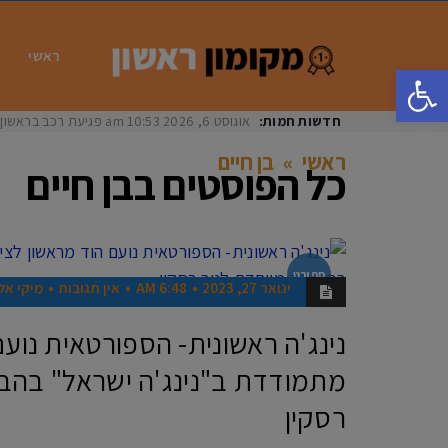
ראשי
פתח סרגל נגישות
חדשות חמות:
אוגוסט 6, 2026
10:53 am
פגיעת רכב בראשון לציון: בת 33 נפצעה באורח
ראשי
»
בן חיים
כל הפוסטים ב
בן חיים
ספורט
ינואר 27, 2023
6:48 AM
אין תגובות
מיקי אלו
נינג'ה ראשונית- הספורטאית נועם
מתמודדת ב"נינג'ה ישראל" בהב
רסקין