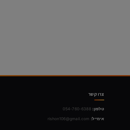
צרו קשר
טלפון:
054-760-6388
אימייל:
rishon106@gmail.com