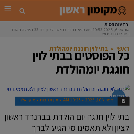
תפר
חדשות חמות:
אוגוסט 6, 2026
10:53 am
פגיעת רכב בראשון לציון: בת 33 נפצעה באורח
בינוני ברחוב ירושלי
ראשי
»
בתי לוין חוגגת יומהולדת
כל הפוסטים ב
בתי לוין
חוגגת יומהולדת
רכילות
אפריל 16, 2023
10:25 AM
אין תגובות
מיקי אלון
בתי לוין חגגה יום הולדת בברנרד ראשון
לציון ולא תאמינו מי הגיע לברך