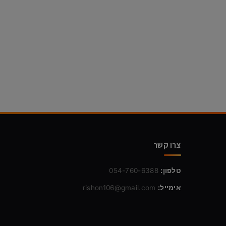
צרו קשר
טלפון:
054-760-6388
אימייל:
rishon106@gmail.com