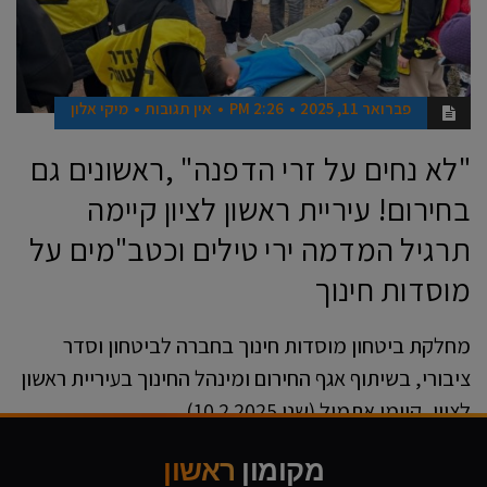
פברואר 11, 2025
2:26 PM
אין תגובות
מיקי אלון
"לא נחים על זרי הדפנה" ,ראשונים גם
בחירום! עיריית ראשון לציון קיימה
תרגיל המדמה ירי טילים וכטב"מים על
מוסדות חינוך
מחלקת ביטחון מוסדות חינוך בחברה לביטחון וסדר
ציבורי, בשיתוף אגף החירום ומינהל החינוך בעיריית ראשון
לציון, קיימו אתמול (שני 10.2.2025),
קרא עוד ←
מקומון
ראשון