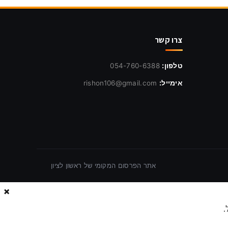
צרו קשר
טלפון:
054-760-6388
אימייל:
rishon106@gmail.com
אתר הפרסום המקומי של ראשון לציון
×
.