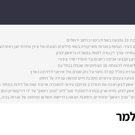
 ירושלים
 בעיר: הנחות באגרות ותווי קנייה בשווי מיליונים הצעתו של עידן מיזרחי סגן ראש 
שייה: עורך דין נורה למוות במשרדו בראשון לציון
ון במבצעי אכיפה רחבים נגד מטרדי סדר ציבורי
1 תצפיתניות שנפלו בנחל עוז
ררת בחו"ל קיבלה פיצוי על נזק שגרם טיל איראני לדירתה בארץ
: פגיעה בעצים עירוניים מסכנת חיים ומהווה עבירה על החוק
שכרה ארוכת טווח של דירות במחיר מוזל במעמד ראש העירייה רז קינסטליך
ן לציון: פזית שרון נבחרה לתפקיד מנכ"לית "מניב ראשון" על ידי דירקטוריון החברה ותחליף
מים "מניב ראשון" מזהירים: ניסיונות הונאה בדרישות תשלום מזויפות של אגרות בניה
למר