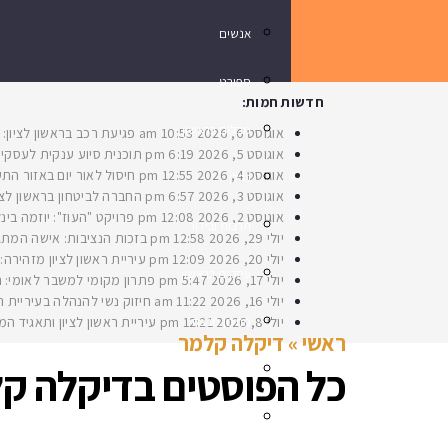
אנשים
ספורט
חדשות חמות:
מבלים בראשון
אוגוסט 6, 2026
10:53 am
פגיעת רכב בראשון לציון: בת 33 נפצעה באורח בינוני ברחוב
אוגוסט 5, 2026
6:19 pm
תוכנית סיוע ענקית לעסקים
אוגוסט 4, 2026
12:55 pm
חיסול לאור יום באזור התע
נדלן
אוגוסט 3, 2026
6:57 pm
החברה לביטחון בראשון לצי
אוגוסט 2, 2026
12:08 pm
פרויקט "העוז": יוזמה בינלאומית להנצחת 8
תרבות ובידור
יולי 29, 2026
12:58 pm
בזכות הנציבות: אישה המתגו
יולי 20, 2026
12:09 pm
עיריית ראשון לציון מזהירה
עסקים בראשון
יולי 17, 2026
5:47 pm
פתרון מקומי למשבר לאומי: ראשון לציון חנכה את תש״ח 2 פרויקט עירוני לה
יולי 16, 2026
11:22 am
חיזוק נשי להנהלה בעיריית ראשו
יולי 8, 2026
מתכון מנצח
12:21 pm
עיריית ראשון לציון ותאגיד ה
ראשי
»
דיקלה קלמר
כל הפוסטים ב
דיקלה ק
רכילות
חינוך