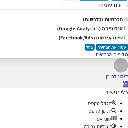
בחירת עוגיות
הכרחיות (נדרשות)
אנליטיקה (Google Analytics)
שיווק/פרסום (Facebook/Ads)
שמור את הבחירה
בטל
מדיניות הפרטיות
לילה
ראש
דילוג לתוכן
תח
עמוד
רגל
כלי נגישות
גישות
הגדל טקסט
הקטן טקסט
גווני אפור
ניגודיות גבוהה