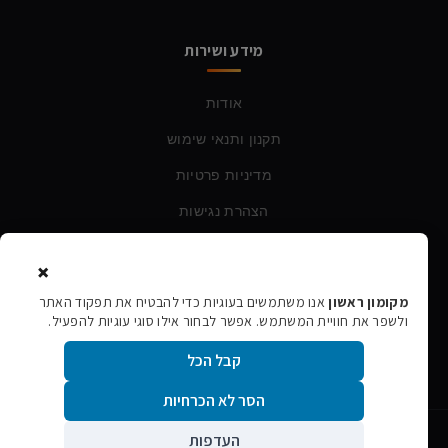
מידע ושירות
אודות
תקנון ותנאי שימוש
מדיניות פרטיות
הצהרת נגישות
×
צרו קשר
מקומון ראשון
אנו משתמשים בעוגיות כדי להבטיח את תפקוד האתר
ולשפר את חוויית המשתמש. אפשר לבחור אילו סוגי עוגיות להפעיל.
טלפון:
054-760-6388
קבל הכל
אימייל:
rishon106@gmail.com
הסר לא הכרחיות
העדפות
©
2026
מקומון ראשון · כל הזכויות שמורות