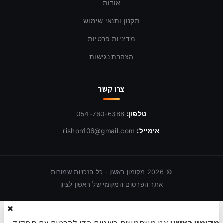
אודות
תקנון ותנאי שימוש
מדיניות פרטיות
הצהרת נגישות
צרו קשר
טלפון:
054-760-6388
אימייל:
rishon106@gmail.com
©
2026
מקומון ראשון · כל הזכויות שמורות
אתר הפרסום המקומי של ראשון לציון
×
מקומון ראשון
אנו משתמשים בעוגיות כדי להבטיח את תפקוד