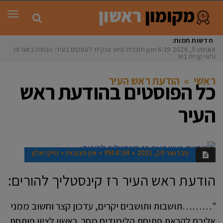
תפר
חדשות חמות:
אוגוסט 5, 2026
6:19 pm
תוכנית סיוע ענקית לעסקים בעיר: הנחות באגרות
ותווי קנייה בשו
ראשי
»
הודעת ראש העיר
כל הפוסטים ב
הודעת ראש
העיר
פברואר 10, 2021
8:34 PM
אין תגובות
מיקי אלון
אנשים
הודעת ראש העיר רז קינסטליך להורים:
"………תושבות ותושבים יקרים, עדכון קצר וחשוב ממני
אליכם לקראת פתיחת הלימודים מחר. ראשון לציון פותחת