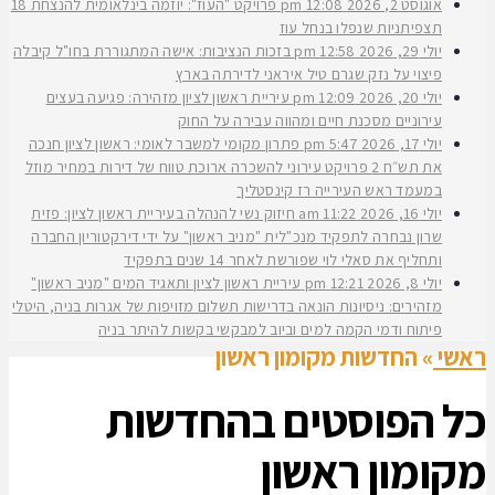
אוגוסט 2, 2026
12:08 pm
פרויקט "העוז": יוזמה בינלאומית להנצחת 18
תצפיתניות שנפלו בנחל עוז
יולי 29, 2026
12:58 pm
בזכות הנציבות: אישה המתגוררת בחו"ל קיבלה
פיצוי על נזק שגרם טיל איראני לדירתה בארץ
יולי 20, 2026
12:09 pm
עיריית ראשון לציון מזהירה: פגיעה בעצים
עירוניים מסכנת חיים ומהווה עבירה על החוק
יולי 17, 2026
5:47 pm
פתרון מקומי למשבר לאומי: ראשון לציון חנכה
את תש״ח 2 פרויקט עירוני להשכרה ארוכת טווח של דירות במחיר מוזל
במעמד ראש העירייה רז קינסטליך
יולי 16, 2026
11:22 am
חיזוק נשי להנהלה בעיריית ראשון לציון: פזית
שרון נבחרה לתפקיד מנכ"לית "מניב ראשון" על ידי דירקטוריון החברה
ותחליף את סאלי לוי שפורשת לאחר 14 שנים בתפקיד
יולי 8, 2026
12:21 pm
עיריית ראשון לציון ותאגיד המים "מניב ראשון"
מזהירים: ניסיונות הונאה בדרישות תשלום מזויפות של אגרות בניה, היטלי
פיתוח ודמי הקמה למים וביוב למבקשי בקשות להיתר בניה
ראשי
»
החדשות מקומון ראשון
כל הפוסטים ב
החדשות
מקומון ראשון