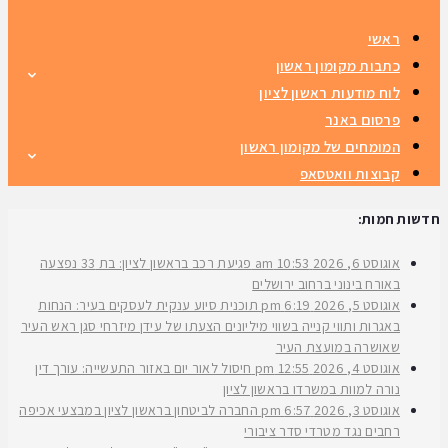
ראשי
כתבות מקומון ראשון
לוח מודעות ראשון לציון
פרסום באנר
המומחים של מקומון ראשון
קבוצות וואטסאפ
חדשות חמות:
אוגוסט 6, 2026
10:53 am
פגיעת רכב בראשון לציון: בת 33 נפצעה
באורח בינוני ברחוב ירושלים
אוגוסט 5, 2026
6:19 pm
תוכנית סיוע ענקית לעסקים בעיר: הנחות
באגרות ותווי קנייה בשווי מיליונים הצעתו של עידן מיזרחי סגן ראש העיר
שאושרה במועצת העיר
אוגוסט 4, 2026
12:55 pm
חיסול לאור יום באזור התעשייה: עורך דין
נורה למוות במשרדו בראשון לציון
אוגוסט 3, 2026
6:57 pm
החברה לביטחון בראשון לציון במבצעי אכיפה
רחבים נגד מטרדי סדר ציבורי