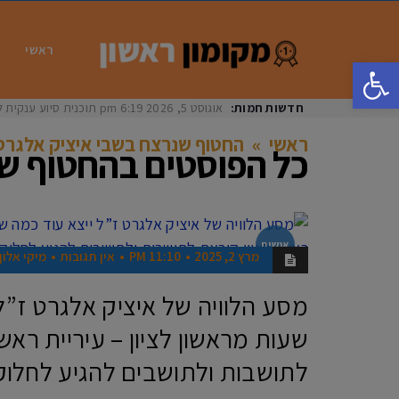
ראשי
פתח סרגל נגישות
חדשות חמות:
אוגוסט 5, 2026
6:19 pm
תוכנית סיוע ענקית ל
ראשי
»
החטוף שנרצח בשבי איציק אלגרט
כל הפוסטים ב
החטוף שנ
אנשים
מרץ 2, 2025
11:10 PM
אין תגובות
מיקי אלון
מסע הלוויה של איציק אלגרט ז”ל
שעות מראשון לציון – עיריית ראשו
לתושבות ולתושבים להגיע לחלוק 