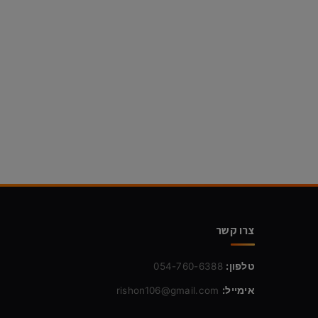
צרו קשר
טלפון:
054-760-6388
אימייל:
rishon106@gmail.com