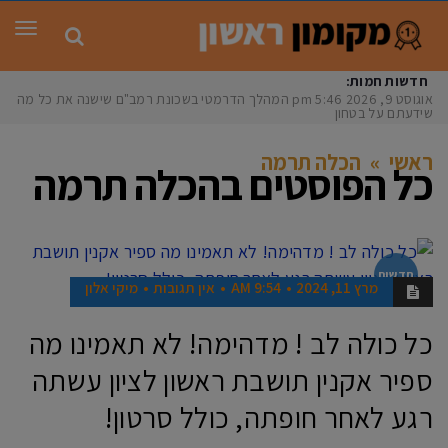
תפר
חדשות חמות:
אוגוסט 9, 2026
5:46 pm
המהלך הדרמטי בשכונת רמב"ם שישנה את כל מה
שידעתם על בטחון
ראשי
»
הכלה תרמה
כל הפוסטים ב
הכלה תרמה
חדשות
מרץ 11, 2024
9:54 AM
אין תגובות
מיקי אלון
כל כולה לב ! מדהימה! לא תאמינו מה
ספיר אקנין תושבת ראשון לציון עשתה
רגע לאחר חופתה, כולל סרטון!