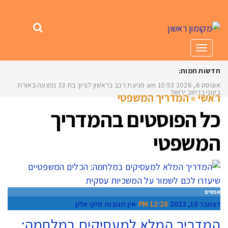
תפריט
חדשות חמות:
אוגוסט 6, 2026
10:53 am
פגיעת רכב בראשון לציון: בת 33 נפצעה באורח
בינוני ברחוב ירושלים
ראשי
»
המדריך המשפטי
כל הפוסטים ב
המדריך
המשפטי
אנשים
דצמבר 10, 2023
12:28 PM
אין תגובות
מיקי אלון
המדריך המלא למעסיקים במלחמה: