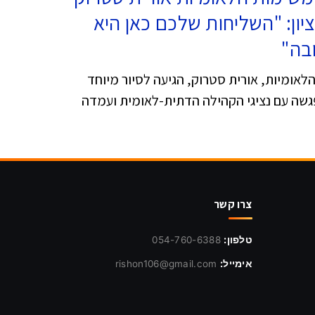
ציון: "השליחות שלכם כאן היא
בה"
אומיות, אורית סטרוק, הגיעה לסיור מיוחד
פגשה עם נציגי הקהילה הדתית-לאומית ועמדה
צרו קשר
טלפון:
054-760-6388
אימייל:
rishon106@gmail.com