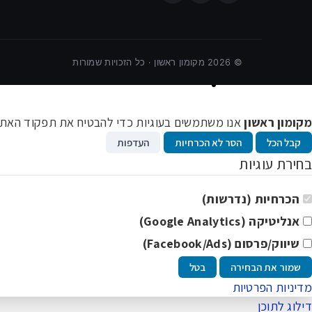
כושר ובריאות
©
2026
מקומון ראשון · כל הזכויות שמורות
קבוצות וואטסאפ
מקומון ראשון
אנו משתמשים בעוגיות כדי להבטיח את תפקוד האתר ו
קבל הכל
הסר לא הכרחיות
העדפות
בחירת עוגיות
הכרחיות (נדרשות)
אנליטיקה (Google Analytics)
שיווק/פרסום (Facebook/Ads)
שמור את הבחירה
בטל
מדיניות הפרטיות
דילוג לתוכן