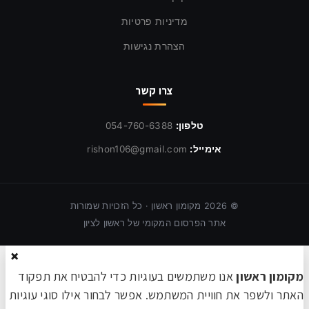
מדיניות פרטיות
הצהרת נגישות
צרו קשר
טלפון:
054-760-6388
אימייל:
rishon106@gmail.com
©
2026
מקומון ראשון · כל הזכויות שמורות
אתר הפרסום המקומי של ראשון לציון
×
מקומון ראשון
אנו משתמשים בעוגיות כדי להבטיח את תפקוד
האתר ולשפר את חוויית המשתמש. אפשר לבחור אילו סוגי עוגיות