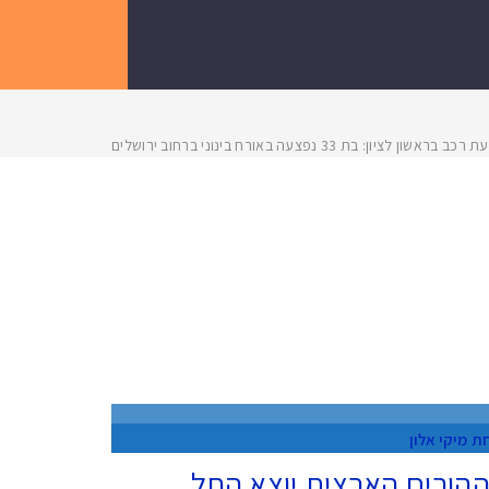
כב בראשון לציון: בת 33 נפצעה באורח בינוני ברחוב ירושלים
חת
מיקי אלון
ההורים הארצית יוצא החל