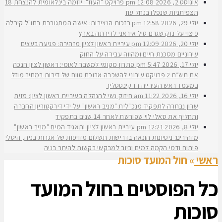
אוגוסט 2, 2026
12:08 pm
פרויקט "העוז": יוזמה בינלאומית להנצחת 18
תצפיתניות שנפלו בנחל עוז
יולי 29, 2026
12:58 pm
בזכות הנציבות: אישה המתגוררת בחו"ל קיבלה
פיצוי על נזק שגרם טיל איראני לדירתה בארץ
יולי 20, 2026
12:09 pm
עיריית ראשון לציון מזהירה: פגיעה בעצים
עירוניים מסכנת חיים ומהווה עבירה על החוק
יולי 17, 2026
5:47 pm
פתרון מקומי למשבר לאומי: ראשון לציון חנכה
את תש״ח 2 פרויקט עירוני להשכרה ארוכת טווח של דירות במחיר מוזל
במעמד ראש העירייה רז קינסטליך
יולי 16, 2026
11:22 am
חיזוק נשי להנהלה בעיריית ראשון לציון: פזית
שרון נבחרה לתפקיד מנכ"לית "מניב ראשון" על ידי דירקטוריון החברה
ותחליף את סאלי לוי שפורשת לאחר 14 שנים בתפקיד
יולי 8, 2026
12:21 pm
עיריית ראשון לציון ותאגיד המים "מניב ראשון"
מזהירים: ניסיונות הונאה בדרישות תשלום מזויפות של אגרות בניה, היטלי
פיתוח ודמי הקמה למים וביוב למבקשי בקשות להיתר בניה
ראשי
»
חול המועד סוכות
כל הפוסטים ב
חול המועד
סוכות