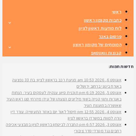
ראשי
כתבות מקומון ראשון
לוח מודעות ראשון לציון
פרסום באנר
המומחים של מקומון ראשון
קבוצות וואטסאפ
חדשות חמות:
אוגוסט 6, 2026
10:53 am
פגיעת רכב בראשון לציון: בת 33 נפצעה
באורח בינוני ברחוב ירושלים
אוגוסט 5, 2026
6:19 pm
תוכנית סיוע ענקית לעסקים בעיר: הנחות
באגרות ותווי קנייה בשווי מיליונים הצעתו של עידן מיזרחי סגן ראש העיר
שאושרה במועצת העיר
אוגוסט 4, 2026
12:55 pm
חיסול לאור יום באזור התעשייה: עורך דין
נורה למוות במשרדו בראשון לציון
אוגוסט 3, 2026
6:57 pm
החברה לביטחון בראשון לציון במבצעי אכיפה
רחבים נגד מטרדי סדר ציבורי