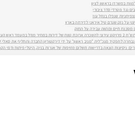
למוות במשרדו בראשון לציון
ים נגד מטרדי סדר ציבורי
וי על נזק שגרם טיל איראני לדירתה בארץ
ים מסכנת חיים ומהווה עבירה על החוק
יה רז קינסטליך
חרה לתפקיד מנכ"לית "מניב ראשון" על ידי דירקטוריון החברה ותחליף את סאלי לוי שפורשת ל
ירים: ניסיונות הונאה בדרישות תשלום מזויפות של אגרות בניה, היטלי פיתוח ודמי ה