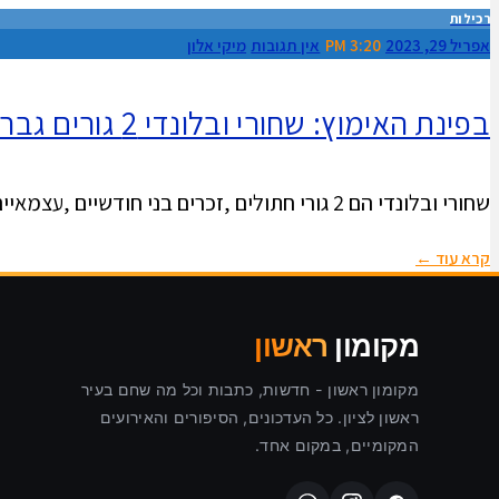
רכילות
אפריל 29, 2023
3:20 PM
אין תגובות
מיקי אלון
בפינת האימוץ: שחורי ובלונדי 2 גורים גברים, מחפשים בית חם וממתינים במרפאה העירונית ראשון לציון
שחורי ובלונדי הם 2 גורי חתולים ,זכרים בני חודשיים ,עצמאיים מאוד ומחוסנים כל אחד מהם הגיע לאחר שנלכד במכסה מנוע
קרא עוד ←
מקומון
ראשון
מקומון ראשון - חדשות, כתבות וכל מה שחם בעיר
ראשון לציון. כל העדכונים, הסיפורים והאירועים
המקומיים, במקום אחד.