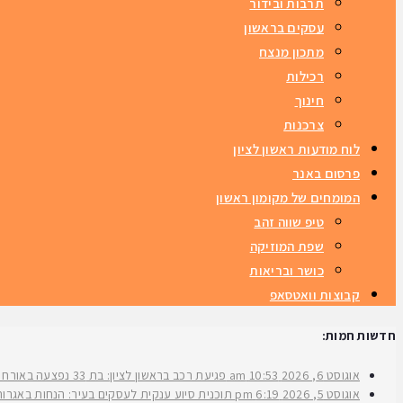
תרבות ובידור
עסקים בראשון
מתכון מנצח
רכילות
חינוך
צרכנות
לוח מודעות ראשון לציון
פרסום באנר
המומחים של מקומון ראשון
טיפ שווה זהב
שפת המוזיקה
כושר ובריאות
קבוצות וואטסאפ
חדשות חמות:
אוגוסט 6, 2026
10:53 am
פגיעת רכב בראשון לציון: בת 33 נפצעה באורח בינוני ברחוב ירושלים
אוגוסט 5, 2026
6:19 pm
תוכנית סיוע ענקית לעסקים בעיר: הנחות באגרות 