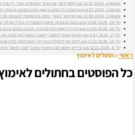
אוגוסט 4, 2026
12:55 pm
חיסול לאור יום באזור התעשייה: עורך דין נורה 
אוגוסט 3, 2026
6:57 pm
החברה לביטחון בראשון לציון במבצעי אכיפה רחב
אוגוסט 2, 2026
12:08 pm
פרויקט "העוז": יוזמה בינלאומית להנצחת 18 תצפיתניות שנפלו בנחל עוז
יולי 29, 2026
12:58 pm
בזכות הנציבות: אישה המתגוררת בחו"ל קיבלה פיצ
יולי 20, 2026
12:09 pm
עיריית ראשון לציון מזהירה: פגיעה בעצים עירוני
יולי 17, 2026
5:47 pm
פתרון מקומי למשבר לאומי: ראשון לציון חנכה את תש״ח 2 פרויקט עירוני להשכרה ארוכת טווח של דירות במחיר מוזל במעמד ראש העירי
יולי 16, 2026
11:22 am
חיזוק נשי להנהלה בעיריית ראשון לציון: פזית שרון נב
יולי 8, 2026
12:21 pm
עיריית ראשון לציון ותאגיד המים "מניב ראשון" מזה
ראשי
»
חתולים לאימוץ
כל הפוסטים ב
חתולים לאימוץ