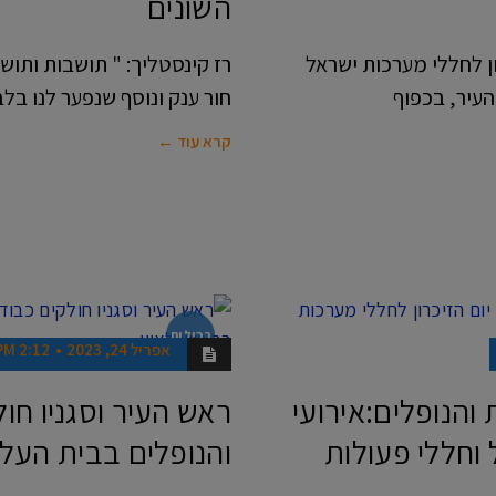
השונים
רון לחללי מערכות ישראל
רז קינסטליך: " תושבות ותושב
העיר, בכפוף
חור ענק ונוסף שנפער לנו בל
קרא עוד ←
רכילות
אפריל 24, 2023
2:12 PM
והנופלים:אירועי
ראש העיר וסגניו חו
 וחללי פעולות
והנופלים בבית העלמ