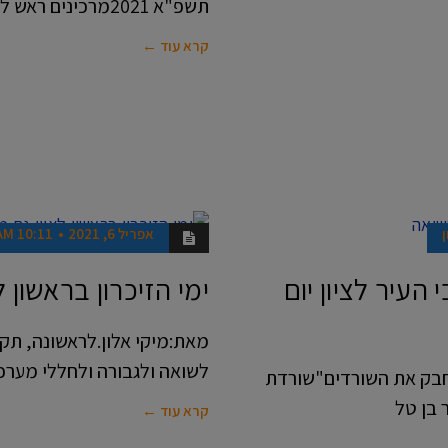
תשפ"א 2021מרכינים ראש לזכר 23,928 פרחים שנקטפו בטרם עת .
קרא עוד ←
ן
אפריל 6, 2021
10:11 AM
חדשות
 העיר לציון יום
ימי הזיכרון בראשון 
מאת:מיקי אלון.לראשונה, תקיים
לשואה ולגבורה ולחללי מערכו
לחבק את השורדים"שורדת
בן טל
קרא עוד ←