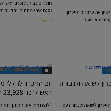
חולקים כבוד, לזכרם.ראש העיר
וסגנו איתי מתתיהו יחד עם חיי
יון את ערב יום הזיכרון
סים ובאירועים
קרא עוד ←
לון
אפריל 13, 2021
6:45 PM
אנשים
יכרון לשואה ולגבורה
ראש לזכר 23,928 הנופלים
 הזיכרון לשואה ולגבורה עם
"לנצח אחי אזכור אותך תמיד…