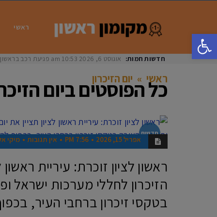
ראשי
פתח סרגל נגישות
חדשות חמות:
אוגוסט 6, 2026
10:53 am
פגיעת רכב בראשון לציון: בת 33 נפצעה באורח
ראשי
»
יום הזיכרון
כל הפוסטים ב
יום הזיכרו
חדשות
אפריל 15, 2026
7:56 PM
אין תגובות
מיקי אל
ראשון לציון זוכרת: עיריית ראשון ל
הזיכרון לחללי מערכות ישראל ופ
בטקסי זיכרון ברחבי העיר, בכפוף