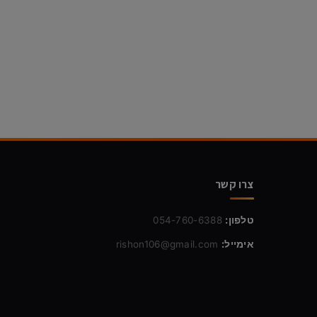
צרו קשר
טלפון:
054-760-6388
אימייל:
rishon106@gmail.com