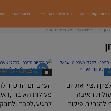
כתבות מקומון ראשון
לוח מודעות ראשון לציון
פרסום באנר
המו
 בינוני ברחוב ירושלים
ן
אנשים
ון
מאי 12, 2024
4:39 PM
ציון תציין את יום
הערב יום הזיכרון ל
עולות האיבה
פעולות האיבה ,ראש
 להנחיות פיקוד
להגיע,לכבד ולחבק