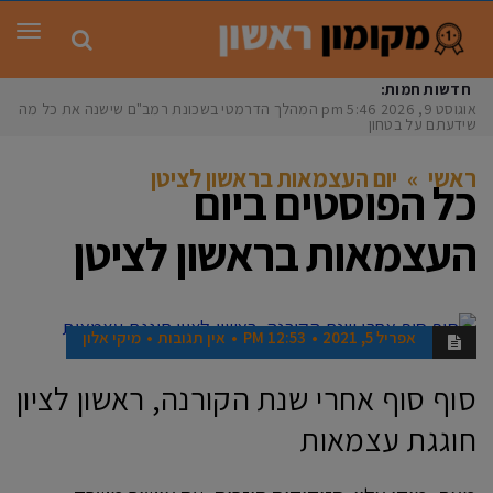
תפר
חדשות חמות:
אוגוסט 9, 2026
5:46 pm
המהלך הדרמטי בשכונת רמב"ם שישנה את כל מה
שידעתם על בטחון
ראשי
»
יום העצמאות בראשון לציטן
כל הפוסטים ב
יום
העצמאות בראשון לציטן
אפריל 5, 2021
12:53 PM
אין תגובות
מיקי אלון
חדשות
סוף סוף אחרי שנת הקורנה, ראשון לציון
חוגגת עצמאות