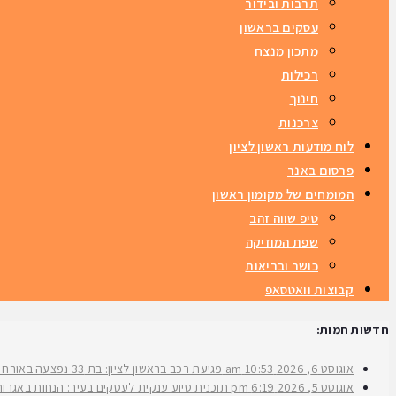
תרבות ובידור
עסקים בראשון
מתכון מנצח
רכילות
חינוך
צרכנות
לוח מודעות ראשון לציון
פרסום באנר
המומחים של מקומון ראשון
טיפ שווה זהב
שפת המוזיקה
כושר ובריאות
קבוצות וואטסאפ
חדשות חמות:
אוגוסט 6, 2026
10:53 am
פגיעת רכב בראשון לציון: בת 33 נפצעה באורח בינוני ברחוב ירושלים
אוגוסט 5, 2026
6:19 pm
תוכנית סיוע ענקית לעסקים בעיר: הנחות באגרות 