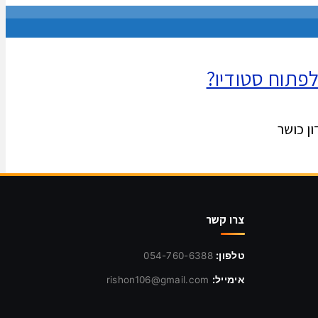
לפתוח סטודיו?
ן כושר
צרו קשר
טלפון:
054-760-6388
אימייל:
rishon106@gmail.com