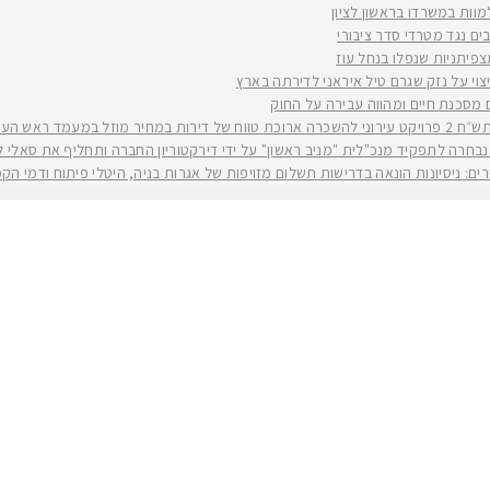
למוות במשרדו בראשון לציון
ים נגד מטרדי סדר ציבורי
וי על נזק שגרם טיל איראני לדירתה בארץ
ים מסכנת חיים ומהווה עבירה על החוק
יה רז קינסטליך
חרה לתפקיד מנכ"לית "מניב ראשון" על ידי דירקטוריון החברה ותחליף את סאלי לוי שפורשת ל
ירים: ניסיונות הונאה בדרישות תשלום מזויפות של אגרות בניה, היטלי פיתוח ודמי ה