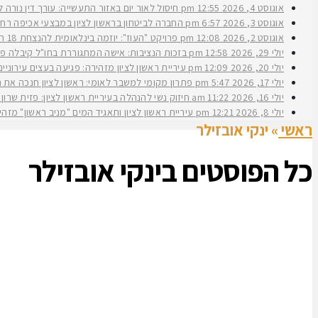
אוגוסט 4, 2026
12:55 pm
חיסול לאור יום באזור התעשייה: עורך דין נורה 
אוגוסט 3, 2026
6:57 pm
החברה לביטחון בראשון לציון במבצעי אכיפה רחב
אוגוסט 2, 2026
12:08 pm
פרויקט "העוז": יוזמה בינלאומית להנצחת 18 תצפיתניות שנפלו בנחל עוז
יולי 29, 2026
12:58 pm
בזכות הנציבות: אישה המתגוררת בחו"ל קיבלה פיצ
יולי 20, 2026
12:09 pm
עיריית ראשון לציון מזהירה: פגיעה בעצים עירוני
יולי 17, 2026
5:47 pm
פתרון מקומי למשבר לאומי: ראשון לציון חנכה את תש״ח 2 פרויקט עירוני להשכרה ארוכת טווח של דירות במחיר מוזל במעמד ראש העירי
יולי 16, 2026
11:22 am
חיזוק נשי להנהלה בעיריית ראשון לציון: פזית שרון נב
יולי 8, 2026
12:21 pm
עיריית ראשון לציון ותאגיד המים "מניב ראשון" מזה
ראשי
»
ינקי אובזילר
כל הפוסטים ב
ינקי אובזילר