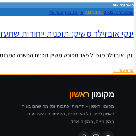
כושר ובריאות
ספטמבר 2, 2025
10:25 AM
אין תגובות
מיקי אלון
ינקי אובזילר משיק: תוכנית ייחודית שתעז
ינקי אובזילר מנכ"ל פאר ספורט משיק תכנית הכשרה המבוססת 
קרא עוד ←
מקומון
ראשון
מקומון ראשון - חדשות, כתבות וכל מה שחם בעיר
ראשון לציון. כל העדכונים, הסיפורים והאירועים
המקומיים, במקום אחד.