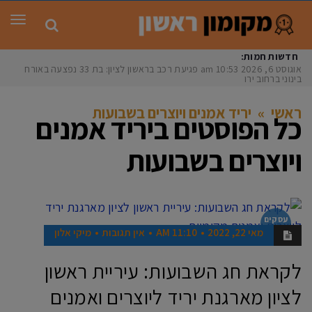
תפר
חדשות חמות:
אוגוסט 6, 2026
10:53 am
פגיעת רכב בראשון לציון: בת 33 נפצעה באורח
בינוני ברחוב ירושל
ראשי
»
יריד אמנים ויוצרים בשבועות
כל הפוסטים ב
יריד אמנים
ויוצרים בשבועות
עסקים
בראשון
מאי 22, 2022
11:10 AM
אין תגובות
מיקי אלון
לקראת חג השבועות: עיריית ראשון
לציון מארגנת יריד ליוצרים ואמנים