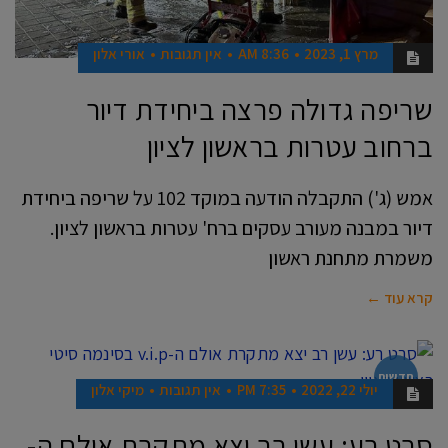
מרץ 1, 2023
8:36 AM
אין תגובות
אורי אלון
שריפה גדולה פרצה ביחידת דיור
ברחוב עטרות בראשון לציון
אמש (ג') התקבלה הודעה במוקד 102 על שריפה ביחידת
דיור במבנה מעורב עסקים ברח' עטרות בראשון לציון.
משמרת מתחנת ראשון
קרא עוד ←
חדשות
יולי 22, 2022
7:35 PM
אין תגובות
מיקי אלון
סרט רע: עשן רב יצא מתקרת אולם ה-