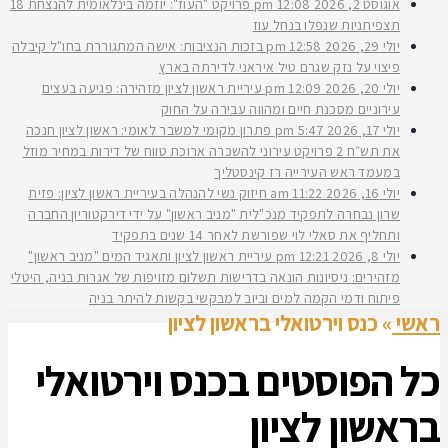
אוגוסט 2, 2026
12:08 pm
פרויקט "העוז": יוזמה בינלאומית להנצחת 18
תצפיתניות שנפלו בנחל עוז
יולי 29, 2026
12:58 pm
בזכות הנציבות: אישה המתגוררת בחו"ל קיבלה
פיצוי על נזק שגרם טיל איראני לדירתה בארץ
יולי 20, 2026
12:09 pm
עיריית ראשון לציון מזהירה: פגיעה בעצים
עירוניים מסכנת חיים ומהווה עבירה על החוק
יולי 17, 2026
5:47 pm
פתרון מקומי למשבר לאומי: ראשון לציון חנכה
את תש״ח 2 פרויקט עירוני להשכרה ארוכת טווח של דירות במחיר מוזל
במעמד ראש העירייה רז קינסטליך
יולי 16, 2026
11:22 am
חיזוק נשי להנהלה בעיריית ראשון לציון: פזית
שרון נבחרה לתפקיד מנכ"לית "מניב ראשון" על ידי דירקטוריון החברה
ותחליף את סאלי לוי שפורשת לאחר 14 שנים בתפקיד
יולי 8, 2026
12:21 pm
עיריית ראשון לציון ותאגיד המים "מניב ראשון"
מזהירים: ניסיונות הונאה בדרישות תשלום מזויפות של אגרות בניה, היטלי
פיתוח ודמי הקמה למים וביוב למבקשי בקשות להיתר בניה
ראשי
»
כנס וירטואלי בראשון לציון
כל הפוסטים ב
כנס וירטואלי
בראשון לציון