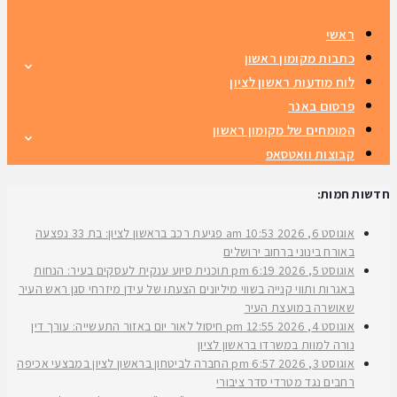
ראשי
כתבות מקומון ראשון
לוח מודעות ראשון לציון
פרסום באנר
המומחים של מקומון ראשון
קבוצות וואטסאפ
חדשות חמות:
אוגוסט 6, 2026
10:53 am
פגיעת רכב בראשון לציון: בת 33 נפצעה
באורח בינוני ברחוב ירושלים
אוגוסט 5, 2026
6:19 pm
תוכנית סיוע ענקית לעסקים בעיר: הנחות
באגרות ותווי קנייה בשווי מיליונים הצעתו של עידן מיזרחי סגן ראש העיר
שאושרה במועצת העיר
אוגוסט 4, 2026
12:55 pm
חיסול לאור יום באזור התעשייה: עורך דין
נורה למוות במשרדו בראשון לציון
אוגוסט 3, 2026
6:57 pm
החברה לביטחון בראשון לציון במבצעי אכיפה
רחבים נגד מטרדי סדר ציבורי