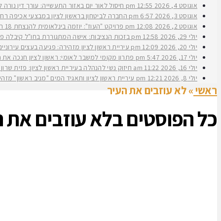
אוגוסט 4, 2026
12:55 pm
חיסול לאור יום באזור התעשייה: עורך דין נורה 
אוגוסט 3, 2026
6:57 pm
החברה לביטחון בראשון לציון במבצעי אכיפה רחב
אוגוסט 2, 2026
12:08 pm
פרויקט "העוז": יוזמה בינלאומית להנצחת 18 תצפיתניות שנפלו בנחל עוז
יולי 29, 2026
12:58 pm
בזכות הנציבות: אישה המתגוררת בחו"ל קיבלה פיצ
יולי 20, 2026
12:09 pm
עיריית ראשון לציון מזהירה: פגיעה בעצים עירוני
יולי 17, 2026
5:47 pm
פתרון מקומי למשבר לאומי: ראשון לציון חנכה את תש״ח 2 פרויקט עירוני להשכרה ארוכת טווח של דירות במחיר מוזל במעמד ראש העירי
יולי 16, 2026
11:22 am
חיזוק נשי להנהלה בעיריית ראשון לציון: פזית שרון נב
יולי 8, 2026
12:21 pm
עיריית ראשון לציון ותאגיד המים "מניב ראשון" מזה
ראשי
»
לא עוזבים את העיר
כל הפוסטים ב
לא עוזבים את ה