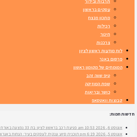
תרבות ובידור
עסקים בראשון
מתכון מנצח
רכילות
חינוך
צרכנות
לוח מודעות ראשון לציון
פרסום באנר
המומחים של מקומון ראשון
טיפ שווה זהב
שפת המוזיקה
כושר ובריאות
קבוצות וואטסאפ
חדשות חמות:
אוגוסט 6, 2026
10:53 am
פגיעת רכב בראשון לציון: בת 33 נפצעה באורח בינוני ברחוב ירושלים
אוגוסט 5, 2026
6:19 pm
תוכנית סיוע ענקית לעסקים בעיר: הנחות באגרות 