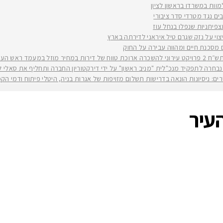
למוות במשרדו בראשון לציון
ים נגד מטרדי סדר ציבורי
וי על נזק שגרם טיל איראני לדירתה בארץ
ים מסכנת חיים ומהווה עבירה על החוק
יה רז קינסטליך
חרה לתפקיד מנכ"לית "מניב ראשון" על ידי דירקטוריון החברה ותחליף את סאלי לוי שפורשת ל
ירים: ניסיונות הונאה בדרישות תשלום מזויפות של אגרות בניה, היטלי פיתוח ודמי ה
עיר