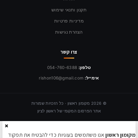
תקנון ותנאי שימוש
מדיניות פרטיות
הצהרת נגישות
צרו קשר
טלפון:
054-760-6388
אימייל:
rishon106@gmail.com
©
2026
מקומון ראשון · כל הזכויות שמורות
אתר הפרסום המקומי של ראשון לציון
×
מקומון ראשון
אנו משתמשים בעוגיות כדי להבטיח את תפקוד