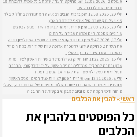
אוגוסט 2, 2026
12:08 pm
פרויקט "העוז": יוזמה בינלאומית להנצחת 18
תצפיתניות שנפלו בנחל עוז
יולי 29, 2026
12:58 pm
בזכות הנציבות: אישה המתגוררת בחו"ל קיבלה
פיצוי על נזק שגרם טיל איראני לדירתה בארץ
יולי 20, 2026
12:09 pm
עיריית ראשון לציון מזהירה: פגיעה בעצים
עירוניים מסכנת חיים ומהווה עבירה על החוק
יולי 17, 2026
5:47 pm
פתרון מקומי למשבר לאומי: ראשון לציון חנכה
את תש״ח 2 פרויקט עירוני להשכרה ארוכת טווח של דירות במחיר מוזל
במעמד ראש העירייה רז קינסטליך
יולי 16, 2026
11:22 am
חיזוק נשי להנהלה בעיריית ראשון לציון: פזית
שרון נבחרה לתפקיד מנכ"לית "מניב ראשון" על ידי דירקטוריון החברה
ותחליף את סאלי לוי שפורשת לאחר 14 שנים בתפקיד
יולי 8, 2026
12:21 pm
עיריית ראשון לציון ותאגיד המים "מניב ראשון"
מזהירים: ניסיונות הונאה בדרישות תשלום מזויפות של אגרות בניה, היטלי
פיתוח ודמי הקמה למים וביוב למבקשי בקשות להיתר בניה
ראשי
»
להבין את הכלבים
כל הפוסטים ב
להבין את
הכלבים