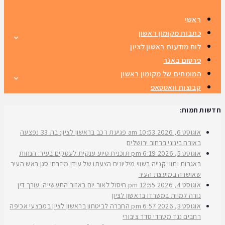
ראשי
כתבות מקומון ראשון
לוח מודעות ראשון לציון
פרסום באנר
המומחים של מקומון ראשון
קבוצות וואטסאפ
חדשות חמות:
אוגוסט 6, 2026
10:53 am
פגיעת רכב בראשון לציון: בת 33 נפצעה
באורח בינוני ברחוב ירושלים
אוגוסט 5, 2026
6:19 pm
תוכנית סיוע ענקית לעסקים בעיר: הנחות
באגרות ותווי קנייה בשווי מיליונים הצעתו של עידן מיזרחי סגן ראש העיר
שאושרה במועצת העיר
אוגוסט 4, 2026
12:55 pm
חיסול לאור יום באזור התעשייה: עורך דין
נורה למוות במשרדו בראשון לציון
אוגוסט 3, 2026
6:57 pm
החברה לביטחון בראשון לציון במבצעי אכיפה
רחבים נגד מטרדי סדר ציבורי