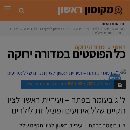
תפר
חדשות חמות:
אוגוסט 6, 2026
10:53 am
פגיעת רכב בראשון לציון: בת 33 נפצעה באורח
בינוני ברחוב ירושלים
ראשי
»
מדורה ירוקה
כל הפוסטים ב
מדורה ירוקה
מבלים
בראשון
מאי 11, 2022
1:52 PM
אין תגובות
מיקי אלון
ל"ג בעומר בפתח – ועיריית ראשון לציון
תקיים שלל אירועים ופעילויות לילדים
ל"ג בעומר בפתח – ועיריית ראשון לציון תקיים שלל