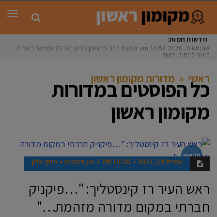
תפר
חדשות חמות:
אוגוסט 6, 2026
10:53 am
פגיעת רכב בראשון לציון: בת 33 נפצעה באורח
בינוני ברחוב ירושלי
ראשי
»
מדורות מקומון ראשון
כל הפוסטים ב
מדורות
מקומון ראשון
חדשות
אפריל 19, 2021
10:28 PM
אין תגובות
מיקי אלון
ראש העיר רז קינסטליך: "…פיקניק
חברתי במקום מדורה מזהמת…"