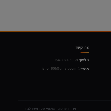
צרו קשר
טלפון:
054-760-6388
אימייל:
rishon106@gmail.com
אתר הפרסום המקומי של ראשון לציון