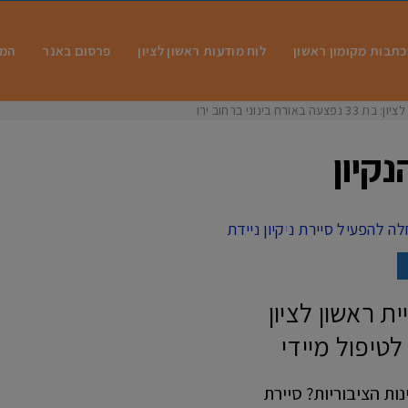
כתבות מקומון ראשון
לוח מודעות ראשון לציון
פרסום באנר
המו
ח בינוני ברחוב ירושל
קיון
ת ראשון לציון
לטיפול מיידי
נות הציבוריות? סיירת