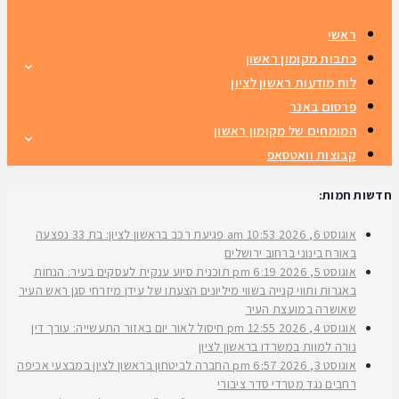
ראשי
כתבות מקומון ראשון
לוח מודעות ראשון לציון
פרסום באנר
המומחים של מקומון ראשון
קבוצות וואטסאפ
חדשות חמות:
אוגוסט 6, 2026
10:53 am
פגיעת רכב בראשון לציון: בת 33 נפצעה
באורח בינוני ברחוב ירושלים
אוגוסט 5, 2026
6:19 pm
תוכנית סיוע ענקית לעסקים בעיר: הנחות
באגרות ותווי קנייה בשווי מיליונים הצעתו של עידן מיזרחי סגן ראש העיר
שאושרה במועצת העיר
אוגוסט 4, 2026
12:55 pm
חיסול לאור יום באזור התעשייה: עורך דין
נורה למוות במשרדו בראשון לציון
אוגוסט 3, 2026
6:57 pm
החברה לביטחון בראשון לציון במבצעי אכיפה
רחבים נגד מטרדי סדר ציבורי