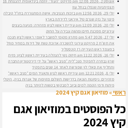
אוגוסט 2, 2026
12:08 pm
פרויקט "העוז": יוזמה בינלאומית להנצחת 18
תצפיתניות שנפלו בנחל עוז
יולי 29, 2026
12:58 pm
בזכות הנציבות: אישה המתגוררת בחו"ל קיבלה
פיצוי על נזק שגרם טיל איראני לדירתה בארץ
יולי 20, 2026
12:09 pm
עיריית ראשון לציון מזהירה: פגיעה בעצים
עירוניים מסכנת חיים ומהווה עבירה על החוק
יולי 17, 2026
5:47 pm
פתרון מקומי למשבר לאומי: ראשון לציון חנכה
את תש״ח 2 פרויקט עירוני להשכרה ארוכת טווח של דירות במחיר מוזל
במעמד ראש העירייה רז קינסטליך
יולי 16, 2026
11:22 am
חיזוק נשי להנהלה בעיריית ראשון לציון: פזית
שרון נבחרה לתפקיד מנכ"לית "מניב ראשון" על ידי דירקטוריון החברה
ותחליף את סאלי לוי שפורשת לאחר 14 שנים בתפקיד
יולי 8, 2026
12:21 pm
עיריית ראשון לציון ותאגיד המים "מניב ראשון"
מזהירים: ניסיונות הונאה בדרישות תשלום מזויפות של אגרות בניה, היטלי
פיתוח ודמי הקמה למים וביוב למבקשי בקשות להיתר בניה
ראשי
»
מוזיאון אגם קיץ 2024
כל הפוסטים ב
מוזיאון אגם
קיץ 2024