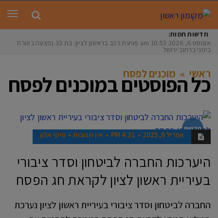
תפר
חדשות חמות:
אוגוסט 6, 2026
10:53 am
פגיעת רכב בראשון לציון: בת 33 נפצעה באורח
בינוני ברחוב ירושלי
ראשי
»
מוכנים לפסח
כל הפוסטים ב
מוכנים לפסח
חדשות
אפריל 9, 2025
4:31 PM
אין תגובות
מיקי אלון
היערכות החברה לביטחון וסדר ציבורי
בעיריית ראשון לציון לקראת חג הפסח
החברה לביטחון וסדר ציבורי בעיריית ראשון לציון נערכת