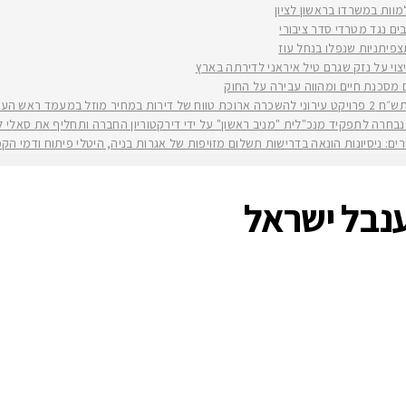
למוות במשרדו בראשון לציון
ים נגד מטרדי סדר ציבורי
וי על נזק שגרם טיל איראני לדירתה בארץ
ים מסכנת חיים ומהווה עבירה על החוק
יה רז קינסטליך
חרה לתפקיד מנכ"לית "מניב ראשון" על ידי דירקטוריון החברה ותחליף את סאלי לוי שפורשת ל
ירים: ניסיונות הונאה בדרישות תשלום מזויפות של אגרות בניה, היטלי פיתוח ודמי ה
נבל ישראל