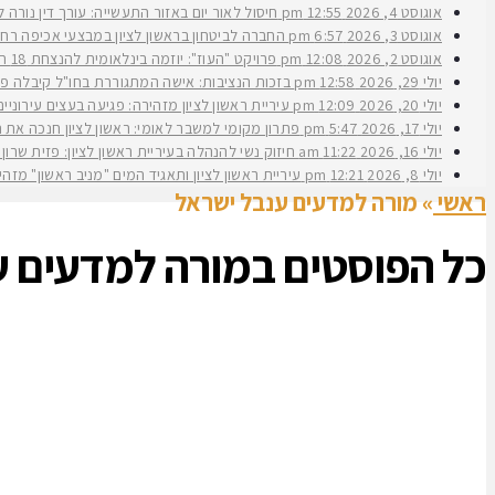
אוגוסט 4, 2026
12:55 pm
חיסול לאור יום באזור התעשייה: עורך דין נורה 
אוגוסט 3, 2026
6:57 pm
החברה לביטחון בראשון לציון במבצעי אכיפה רחב
אוגוסט 2, 2026
12:08 pm
פרויקט "העוז": יוזמה בינלאומית להנצחת 18 תצפיתניות שנפלו בנחל עוז
יולי 29, 2026
12:58 pm
בזכות הנציבות: אישה המתגוררת בחו"ל קיבלה פיצ
יולי 20, 2026
12:09 pm
עיריית ראשון לציון מזהירה: פגיעה בעצים עירוני
יולי 17, 2026
5:47 pm
פתרון מקומי למשבר לאומי: ראשון לציון חנכה את תש״ח 2 פרויקט עירוני להשכרה ארוכת טווח של דירות במחיר מוזל במעמד ראש העירי
יולי 16, 2026
11:22 am
חיזוק נשי להנהלה בעיריית ראשון לציון: פזית שרון נב
יולי 8, 2026
12:21 pm
עיריית ראשון לציון ותאגיד המים "מניב ראשון" מזה
ראשי
»
מורה למדעים ענבל ישראל
כל הפוסטים ב
מורה למדעים ע