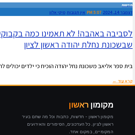
חדשות
דצמבר 14, 2024
5:07 PM
אין תגובות
מיקי אלון
לסביבה באהבה! לא תאמינו כמה בקבוקי פ
שבשכונת נחלת יהודה ראשון לציון
בית ספר אליאב משכונת נחל יהודה הוכיח כי ילדים יכולים ל
קרא עוד ←
מקומון
ראשון
מקומון ראשון - חדשות, כתבות וכל מה שחם בעיר
ראשון לציון. כל העדכונים, הסיפורים והאירועים
המקומיים, במקום אחד.