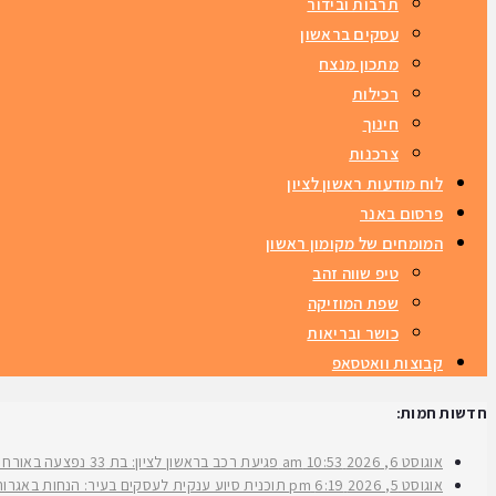
תרבות ובידור
עסקים בראשון
מתכון מנצח
רכילות
חינוך
צרכנות
לוח מודעות ראשון לציון
פרסום באנר
המומחים של מקומון ראשון
טיפ שווה זהב
שפת המוזיקה
כושר ובריאות
קבוצות וואטסאפ
חדשות חמות:
אוגוסט 6, 2026
10:53 am
פגיעת רכב בראשון לציון: בת 33 נפצעה באורח בינוני ברחוב ירושלים
אוגוסט 5, 2026
6:19 pm
תוכנית סיוע ענקית לעסקים בעיר: הנחות באגרות 