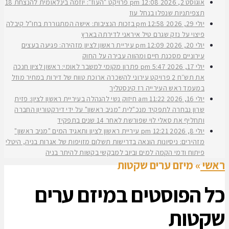
אוגוסט 2, 2026
12:08 pm
פרויקט "העוז": יוזמה בינלאומית להנצחת 18
תצפיתניות שנפלו בנחל עוז
יולי 29, 2026
12:58 pm
בזכות הנציבות: אישה המתגוררת בחו"ל קיבלה
פיצוי על נזק שגרם טיל איראני לדירתה בארץ
יולי 20, 2026
12:09 pm
עיריית ראשון לציון מזהירה: פגיעה בעצים
עירוניים מסכנת חיים ומהווה עבירה על החוק
יולי 17, 2026
5:47 pm
פתרון מקומי למשבר לאומי: ראשון לציון חנכה
את תש״ח 2 פרויקט עירוני להשכרה ארוכת טווח של דירות במחיר מוזל
במעמד ראש העירייה רז קינסטליך
יולי 16, 2026
11:22 am
חיזוק נשי להנהלה בעיריית ראשון לציון: פזית
שרון נבחרה לתפקיד מנכ"לית "מניב ראשון" על ידי דירקטוריון החברה
ותחליף את סאלי לוי שפורשת לאחר 14 שנים בתפקיד
יולי 8, 2026
12:21 pm
עיריית ראשון לציון ותאגיד המים "מניב ראשון"
מזהירים: ניסיונות הונאה בדרישות תשלום מזויפות של אגרות בניה, היטלי
פיתוח ודמי הקמה למים וביוב למבקשי בקשות להיתר בניה
ראשי
»
מיזם ערים שקטות
כל הפוסטים ב
מיזם ערים
שקטות