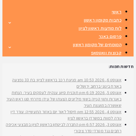
ראשי
כתבות מקומון ראשון
לוח מודעות ראשון לציון
פרסום באנר
המומחים של מקומון ראשון
קבוצות וואטסאפ
חדשות חמות:
אוגוסט 6, 2026
10:53 am
פגיעת רכב בראשון לציון: בת 33 נפצעה
באורח בינוני ברחוב ירושלים
אוגוסט 5, 2026
6:19 pm
תוכנית סיוע ענקית לעסקים בעיר: הנחות
באגרות ותווי קנייה בשווי מיליונים הצעתו של עידן מיזרחי סגן ראש העיר
שאושרה במועצת העיר
אוגוסט 4, 2026
12:55 pm
חיסול לאור יום באזור התעשייה: עורך דין
נורה למוות במשרדו בראשון לציון
אוגוסט 3, 2026
6:57 pm
החברה לביטחון בראשון לציון במבצעי אכיפה
רחבים נגד מטרדי סדר ציבורי