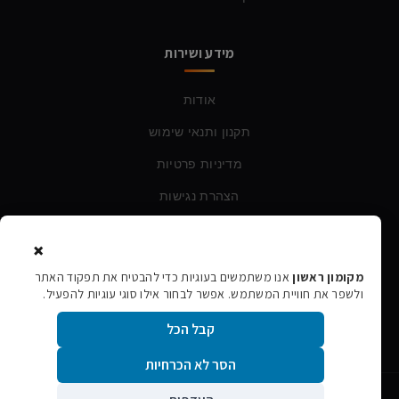
מידע ושירות
אודות
תקנון ותנאי שימוש
מדיניות פרטיות
הצהרת נגישות
×
צרו קשר
מקומון ראשון
אנו משתמשים בעוגיות כדי להבטיח את תפקוד האתר
ולשפר את חוויית המשתמש. אפשר לבחור אילו סוגי עוגיות להפעיל.
טלפון:
054-760-6388
קבל הכל
אימייל:
rishon106@gmail.com
הסר לא הכרחיות