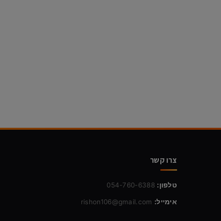
צרו קשר
טלפון:
054-760-6388
אימייל:
rishon106@gmail.com