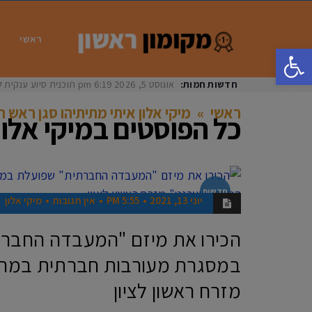
ראשי
פתח סרגל נגישות
חדשות חמות:
אוגוסט 5, 2026
6:19 pm
תוכנית סיוע ענקית ל
ראשי
»
מיקי אלון איתי מתיתיהו סגן ראש ה
כל הפוסטים ב
מיקי אלון
חדשות
יוני 13, 2021
5:55 PM
אין תגובות
מיקי אלון
הכירו את מיזם "המעבדה החבר
במסגרת מעורבות חברתית במרכז
מזרח ראשון לציון