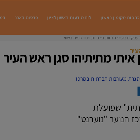
כתבות מקומון ראשון
לוח מודעות ראשון לציון
פרסום באנר
המו
עסקים בעיר: הנחות באגרות ותווי קנייה בשווי מיל
עיר
 איתי מתיתיהו סגן ראש העיר
תית" שפועלת
 הנוער "נוערנט"