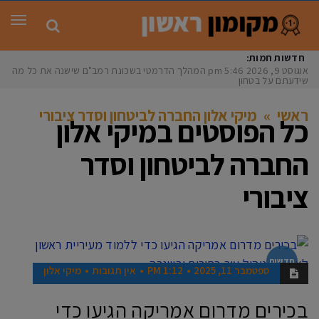
תפר
חדשות חמות:
אוגוסט 9, 2026
5:46 pm
המהלך הדרמטי בשכונת רמב"ם שישנה את כל מה
שידעתם על בטחון
ראשי
»
מיקי אלון החברה לביטחון וסדר ציבורי
כל הפוסטים ב
מיקי אלון
החברה לביטחון וסדר
ציבורי
חדשות
ספטמבר 11, 2025
1:12 PM
אין תגובות
מיקי אלון
בכירים מדרום אמריקה הגיעו כדי