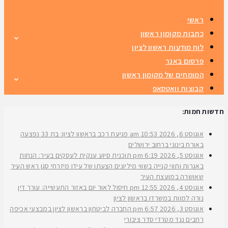
ראשי
כתבות מקומון ראשון
לוח מודעות ראשון לציון
פרסום באנר
המומחים של מקומון ראשון
קבוצות וואטסאפ
חדשות חמות:
אוגוסט 6, 2026
10:53 am
פגיעת רכב בראשון לציון: בת 33 נפצעה
באורח בינוני ברחוב ירושלים
אוגוסט 5, 2026
6:19 pm
תוכנית סיוע ענקית לעסקים בעיר: הנחות
באגרות ותווי קנייה בשווי מיליונים הצעתו של עידן מיזרחי סגן ראש העיר
שאושרה במועצת העיר
אוגוסט 4, 2026
12:55 pm
חיסול לאור יום באזור התעשייה: עורך דין
נורה למוות במשרדו בראשון לציון
אוגוסט 3, 2026
6:57 pm
החברה לביטחון בראשון לציון במבצעי אכיפה
רחבים נגד מטרדי סדר ציבורי