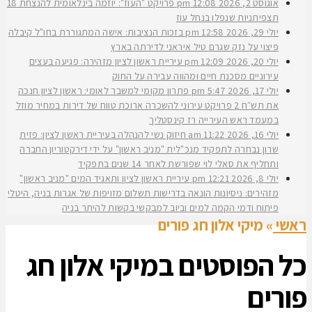
אוגוסט 2, 2026
12:08 pm
פרויקט "העוז": יוזמה בינלאומית להנצחת 18
תצפיתניות שנפלו בנחל עוז
יולי 29, 2026
12:58 pm
בזכות הנציבות: אישה המתגוררת בחו"ל קיבלה
פיצוי על נזק שגרם טיל איראני לדירתה בארץ
יולי 20, 2026
12:09 pm
עיריית ראשון לציון מזהירה: פגיעה בעצים
עירוניים מסכנת חיים ומהווה עבירה על החוק
יולי 17, 2026
5:47 pm
פתרון מקומי למשבר לאומי: ראשון לציון חנכה
את תש״ח 2 פרויקט עירוני להשכרה ארוכת טווח של דירות במחיר מוזל
במעמד ראש העירייה רז קינסטליך
יולי 16, 2026
11:22 am
חיזוק נשי להנהלה בעיריית ראשון לציון: פזית
שרון נבחרה לתפקיד מנכ"לית "מניב ראשון" על ידי דירקטוריון החברה
ותחליף את סאלי לוי שפורשת לאחר 14 שנים בתפקיד
יולי 8, 2026
12:21 pm
עיריית ראשון לציון ותאגיד המים "מניב ראשון"
מזהירים: ניסיונות הונאה בדרישות תשלום מזויפות של אגרות בניה, היטלי
פיתוח ודמי הקמה למים וביוב למבקשי בקשות להיתר בניה
ראשי
»
מיקי אלון חג פורים
כל הפוסטים ב
מיקי אלון חג
פורים