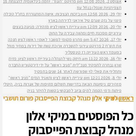
אוגוסט 2, 2026
12:08 pm
פרויקט "העוז": יוזמה בינלאומית להנצחת 18
תצפיתניות שנפלו בנחל עוז
יולי 29, 2026
12:58 pm
בזכות הנציבות: אישה המתגוררת בחו"ל קיבלה
פיצוי על נזק שגרם טיל איראני לדירתה בארץ
יולי 20, 2026
12:09 pm
עיריית ראשון לציון מזהירה: פגיעה בעצים
עירוניים מסכנת חיים ומהווה עבירה על החוק
יולי 17, 2026
5:47 pm
פתרון מקומי למשבר לאומי: ראשון לציון חנכה
את תש״ח 2 פרויקט עירוני להשכרה ארוכת טווח של דירות במחיר מוזל
במעמד ראש העירייה רז קינסטליך
יולי 16, 2026
11:22 am
חיזוק נשי להנהלה בעיריית ראשון לציון: פזית
שרון נבחרה לתפקיד מנכ"לית "מניב ראשון" על ידי דירקטוריון החברה
ותחליף את סאלי לוי שפורשת לאחר 14 שנים בתפקיד
יולי 8, 2026
12:21 pm
עיריית ראשון לציון ותאגיד המים "מניב ראשון"
מזהירים: ניסיונות הונאה בדרישות תשלום מזויפות של אגרות בניה, היטלי
פיתוח ודמי הקמה למים וביוב למבקשי בקשות להיתר בניה
ראשי
»
מיקי אלון מנהל קבוצת הפייסבוק פורום תושבי ראשון לציון
כל הפוסטים ב
מיקי אלון
מנהל קבוצת הפייסבוק