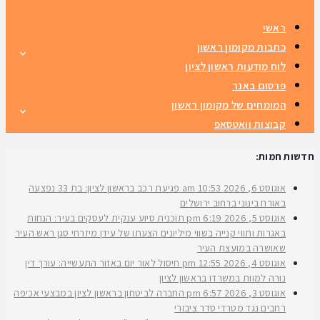
ראשי
כתבות מקומון ראשון
לוח מודעות ראשון לציון
פרסום באנר
המומחים של מקומון ראשון
קבוצות וואטסאפ
חדשות חמות:
אוגוסט 6, 2026
10:53 am
פגיעת רכב בראשון לציון: בת 33 נפצעה
באורח בינוני ברחוב ירושלים
אוגוסט 5, 2026
6:19 pm
תוכנית סיוע ענקית לעסקים בעיר: הנחות
באגרות ותווי קנייה בשווי מיליונים הצעתו של עידן מיזרחי סגן ראש העיר
שאושרה במועצת העיר
אוגוסט 4, 2026
12:55 pm
חיסול לאור יום באזור התעשייה: עורך דין
נורה למוות במשרדו בראשון לציון
אוגוסט 3, 2026
6:57 pm
החברה לביטחון בראשון לציון במבצעי אכיפה
רחבים נגד מטרדי סדר ציבורי