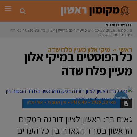
תפר
חדשות חמות:
אוגוסט 6, 2026
10:53 am
פגיעת רכב בראשון לציון: בת 33 נפצעה באורח
בינוני ברחוב ירושלים
ראשי
»
מיקי אלון מעיין פלח שדה
כל הפוסטים ב
מיקי אלון
מעיין פלח שדה
חדשות
מאי 28, 2026
6:49 PM
אין תגובות
אורי אלון
גאים בך: ראשון לציון דורגה במקום
הראשון במדד הגאווה בין כל הערים