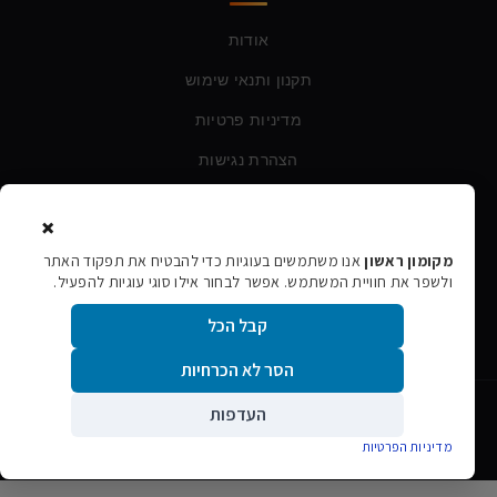
אודות
תקנון ותנאי שימוש
מדיניות פרטיות
הצהרת נגישות
×
צרו קשר
מקומון ראשון
אנו משתמשים בעוגיות כדי להבטיח את תפקוד האתר
ולשפר את חוויית המשתמש. אפשר לבחור אילו סוגי עוגיות להפעיל.
טלפון:
054-760-6388
קבל הכל
אימייל:
rishon106@gmail.com
הסר לא הכרחיות
העדפות
©
2026
מקומון ראשון · כל הזכויות שמורות
גלילה
אתר הפרסום המקומי של ראשון לציון
מדיניות הפרטיות
לראש